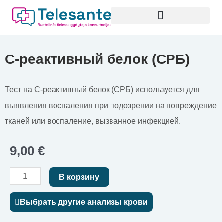
Перейти
к
содержимому
С-реактивный белок (СРБ)
Тест на С-реактивный белок (СРБ) используется для
выявления воспаления при подозрении на повреждение
тканей или воспаление, вызванное инфекцией.
9,00
€
Количество
В корзину
товара
Выбрать другие анализы крови
С-
реактивный