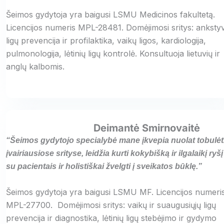
Šeimos gydytoja yra baigusi LSMU Medicinos fakultetą.
Licencijos numeris MPL-28481. Domėjimosi sritys: anksty
ligų prevencija ir profilaktika, vaikų ligos, kardiologija,
pulmonologija, lėtinių ligų kontrolė. Konsultuoja lietuvių ir
anglų kalbomis.
Deimantė Smirnovaitė
“Šeimos gydytojo specialybė mane įkvepia nuolat tobulėt
įvairiausiose srityse, leidžia kurti kokybišką ir ilgalaikį ryšį
su pacientais ir holistiškai žvelgti į sveikatos būklę.”
Šeimos gydytoja yra baigusi LSMU MF. Licencijos numeri
MPL-27700. Domėjimosi sritys: vaikų ir suaugusiųjų ligų
prevencija ir diagnostika, lėtinių ligų stebėjimo ir gydymo