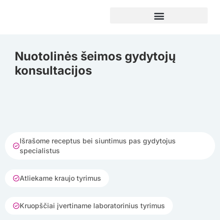
Pereiti
prie
turinio
Nuotolinės šeimos gydytojų
konsultacijos
Išrašome receptus bei siuntimus pas gydytojus
specialistus
Atliekame kraujo tyrimus
Kruopščiai įvertiname laboratorinius tyrimus