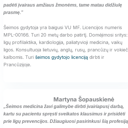
padėti įvairaus amžiaus žmonėms, tame matau didžiulę
prasmę.”
Šeimos gydytoja yra baigusi VU MF. Licencijos numeris
MPL-00166. Turi 20 metų darbo patirtį. Domėjimosi sritys:
ligų profilaktika, kardiologija, paliatyvioji medicina, vaikų
ligos. Konsultuoja lietuvių, anglų, rusų, prancūzų ir vokieč
kalbomis. Turi
šeimos gydytojo licenciją
dirbti ir
Prancūzijoje.
Martyna Šopauskienė
„Šeimos medicina žavi galimybe dirbti įvairiapusį darbą,
kartu su pacientu spręsti sveikatos klausimus ir prisidėti
prie ligų prevencijos. Džiaugiuosi pasirinkusi šią profesiją