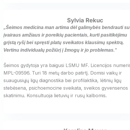
Sylvia Rekuc
„Šeimos medicina man artima dėl galimybės bendrauti su
įvairaus amžiaus ir poreikių pacientais, kurti pasitikėjimu
grįstą ryšį bei spręsti platų sveikatos klausimų spektrą.
Vertinu individualų požiūrį į žmogų ir jo problemas.“
Šeimos gydytoja yra baigusi LSMU MF. Licencijos numeri
MPL-09596. Turi 18 metų darbo patirtį. Domisi vaikų ir
suaugusiųjų ligų diagnostika bei profilaktika, lėtinių ligų
stebėsena, psichoemocine sveikata, sveikos gyvensenos
skatinimu. Konsultuoja lietuvių ir rusų kalbomis.