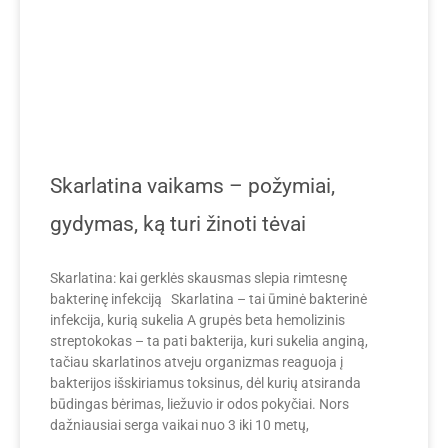
Skarlatina vaikams – požymiai,
gydymas, ką turi žinoti tėvai
Skarlatina: kai gerklės skausmas slepia rimtesnę
bakterinę infekciją Skarlatina – tai ūminė bakterinė
infekcija, kurią sukelia A grupės beta hemolizinis
streptokokas – ta pati bakterija, kuri sukelia anginą,
tačiau skarlatinos atveju organizmas reaguoja į
bakterijos išskiriamus toksinus, dėl kurių atsiranda
būdingas bėrimas, liežuvio ir odos pokyčiai. Nors
dažniausiai serga vaikai nuo 3 iki 10 metų,