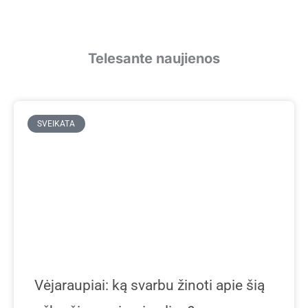
Telesante naujienos
P
P
P
P
a
a
a
a
SVEIKATA
g
g
g
g
e
e
e
e
Vėjaraupiai: ką svarbu žinoti apie šią