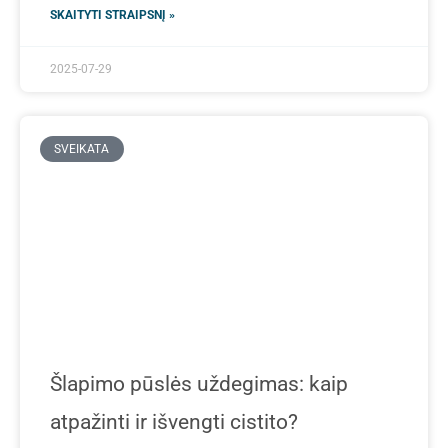
SKAITYTI STRAIPSNĮ »
2025-07-29
SVEIKATA
Šlapimo pūslės uždegimas: kaip
atpažinti ir išvengti cistito?