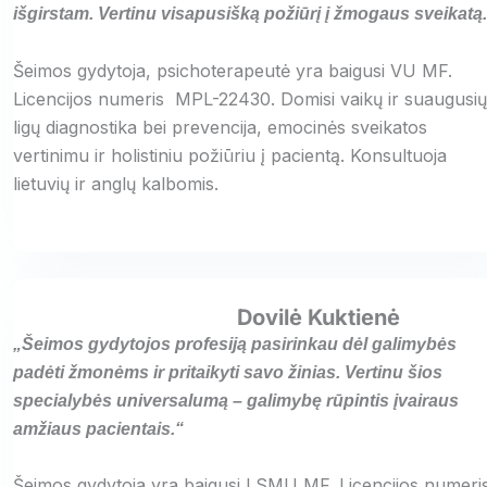
išgirstam. Vertinu visapusišką požiūrį į žmogaus sveikatą
Šeimos gydytoja, psichoterapeutė yra baigusi VU MF.
Licencijos numeris MPL-22430. Domisi vaikų ir suaugusių
ligų diagnostika bei prevencija, emocinės sveikatos
vertinimu ir holistiniu požiūriu į pacientą. Konsultuoja
lietuvių ir anglų kalbomis.
Dovilė Kuktienė
„Šeimos gydytojos profesiją pasirinkau dėl galimybės
padėti žmonėms ir pritaikyti savo žinias. Vertinu šios
specialybės universalumą – galimybę rūpintis įvairaus
amžiaus pacientais.“
Šeimos gydytoja yra baigusi LSMU MF. Licencijos numeri