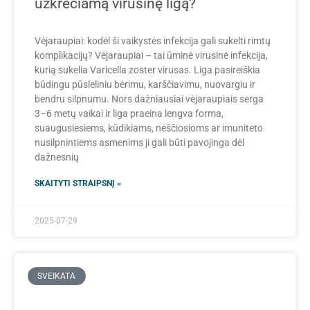
užkrečiamą virusinę ligą?
Vėjaraupiai: kodėl ši vaikystės infekcija gali sukelti rimtų
komplikacijų? Vėjaraupiai – tai ūminė virusinė infekcija,
kurią sukelia Varicella zoster virusas. Liga pasireiškia
būdingu pūsleliniu bėrimu, karščiavimu, nuovargiu ir
bendru silpnumu. Nors dažniausiai vėjaraupiais serga
3–6 metų vaikai ir liga praeina lengva forma,
suaugusiesiems, kūdikiams, nėščiosioms ar imuniteto
nusilpnintiems asmenims ji gali būti pavojinga dėl
dažnesnių
SKAITYTI STRAIPSNĮ »
2025-07-29
SVEIKATA