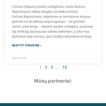
Cistitas (šlapimo pūslės uždegimas): kada dažnas
šlapinimasis reiškia daugiau nei diskomfortą?
Dažnas šlapinimasis, deginimas ar nemalonus kvapas
gali būti ne tik laikinas nepatogumas – tai gali būti
cistito, arba kitaip – šlapimo pūslės uždegimo, požymiai.
Šią infekciją dažniausiai sukelia bakterijos, o ji kur kas
dažnesnė tarp moterų, ypač lytiškai aktyviame amžiuje
SKAITYTI STRAIPSNĮ »
2025-07-29
1
2
3
…
10
Mūsų partneriai: