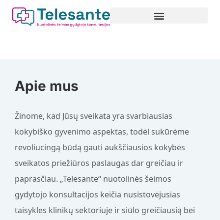
Pereiti
prie
turinio
Apie mus
Žinome, kad Jūsų sveikata yra svarbiausias
kokybiško gyvenimo aspektas, todėl sukūrėme
revoliucingą būdą gauti aukščiausios kokybės
sveikatos priežiūros paslaugas dar greičiau ir
paprasčiau. „Telesante“ nuotolinės šeimos
gydytojo konsultacijos keičia nusistovėjusias
taisykles klinikų sektoriuje ir siūlo greičiausią bei