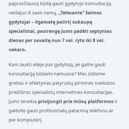
paprasčiausią būdą gauti gydytojo konsultaciją
neišėjus iš savo namų.
„Telesante“ šeimos
gydytojai – ilgametę patirtį sukaupę
specialistai, pasirengę Jums padėti septynias
dienas per savaitę nuo 7 val. ryto iki 8 val.
vakaro.
Kam laukti eilėje pas gydytoją, jei galite gauti
konsultaciją būdami namuose? Mes siūlome
greitas ir efektyvias patyrusių pirminės sveikatos
priežiūros specialistų internetines konsultacijas.
Jums tereikia
prisijungti prie mūsų platformos
ir
galėsite gauti profesionalų patarimą telefonu ar
per kompiuterį.