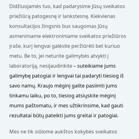
Didžiuojamės tuo, kad padarysime Jūsų sveikatos
priežiūrą patogesnę ir lankstesnę. Kiekvienas
konsultacijos žingsnis bus saugomas Jūsų
asmeniniame elektroniniame sveikatos priežiūros
įraše, kurį lengvai galėsite peržiūrėti bet kuriuo
metu. Be to, jei neturite galimybės atvykti į
laboratoriją, nesijaudinkite
– suteikiame jums
galimybę patogiai ir lengvai tai padaryti tiesiog iš
savo namų. Kraujo mėginį galite pasiimti jums
tinkamu laiku, po to, tiesiog atsiųskite mėginį
mums paštomatu, ir mes užtikrinsime, kad gauti
rezultatai būtų pateikti jums greitai ir patogiai.
Mes ne tik siūlome aukštos kokybės sveikatos