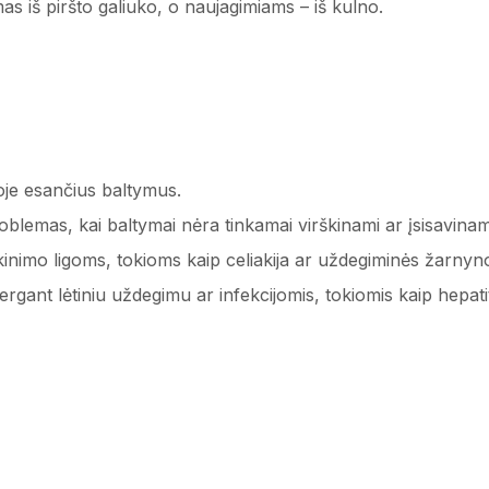
s iš piršto galiuko, o naujagimiams – iš kulno.
oje esančius baltymus.
roblemas, kai baltymai nėra tinkamai virškinami ar įsisavinam
inimo ligoms, tokioms kaip celiakija ar uždegiminės žarnyno
gant lėtiniu uždegimu ar infekcijomis, tokiomis kaip hepatit