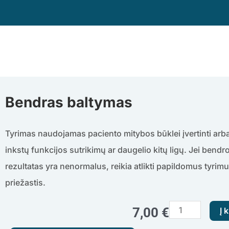
Pereiti
prie
turinio
Bendras baltymas
Tyrimas naudojamas paciento mitybos būklei įvertinti arba 
inkstų funkcijos sutrikimų ar daugelio kitų ligų. Jei bendr
rezultatas yra nenormalus, reikia atlikti papildomus tyrimu
priežastis.
produkto
7,00
€
Į 
kiekis: