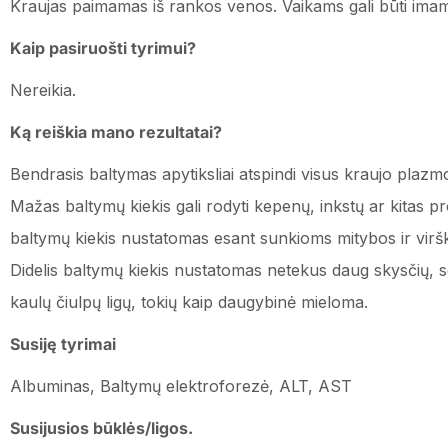
Kraujas paimamas iš rankos venos. Vaikams gali būti imama
Kaip pasiruošti tyrimui?
Nereikia.
Ką reiškia mano rezultatai?
Bendrasis baltymas apytiksliai atspindi visus kraujo plazm
Mažas baltymų kiekis gali rodyti kepenų, inkstų ar kitas p
baltymų kiekis nustatomas esant sunkioms mitybos ir viršk
Didelis baltymų kiekis nustatomas netekus daug skysčių, ser
kaulų čiulpų ligų, tokių kaip daugybinė mieloma.
Susiję tyrimai
Albuminas, Baltymų elektroforezė, ALT, AST
Susijusios būklės/ligos.