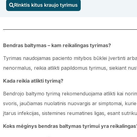
Rinktis kitus kraujo tyrimus
Bendras
baltymas
Bendras baltymas – kam reikalingas tyrimas?
Tyrimas naudojamas paciento mitybos būklei įvertinti arba į
nenormalus, reikia atlikti papildomus tyrimus, siekiant nust
Kada reikia atlikti tyrimą?
Bendrojo baltymo tyrimą rekomenduojama atlikti kai norima
svoris, jaučiamas nuolatinis nuovargis ar simptomai, kurie b
įtarus infekcijas, sistemines reumatines ligas, esant sutriku
Koks mėginys bendras baltymas tyrimui yra reikalingas