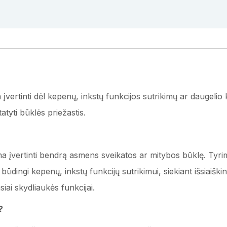
vertinti dėl kepenų, inkstų funkcijos sutrikimų ar daugelio 
atyti būklės priežastis.
 įvertinti bendrą asmens sveikatos ar mitybos būklę. Tyrimą 
ūdingi kepenų, inkstų funkcijų sutrikimui, siekiant išsiaiškin
siai skydliaukės funkcijai.
?