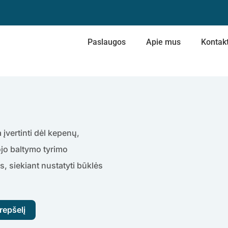
Paslaugos
Apie mus
Kontakt
įvertinti dėl kepenų,
ojo baltymo tyrimo
s, siekiant nustatyti būklės
krepšelį