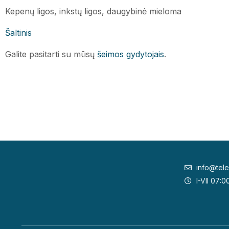
Kepenų ligos, inkstų ligos, daugybinė mieloma
Šaltinis
Galite pasitarti su mūsų
šeimos gydytojais
.
info@tele
I-VII 07:0