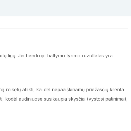
kitų ligų. Jei bendrojo baltymo tyrimo rezultatas yra
reikėtų atlikti, kai dėl nepaaiškinamų priežasčių krenta
ti, kodėl audiniuose susikaupia skysčiai (vystosi patinimai),