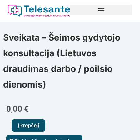
Pereiti
prie
turinio
Sveikata – Šeimos gydytojo
konsultacija (Lietuvos
draudimas darbo / poilsio
dienomis)
0,00
€
produkto
Į krepšelį
kiekis: