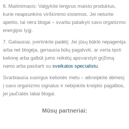
6. Maitinimasis: Valgykite lengvus maisto produktus,
kurie neapsunkins virškinimo sistemos. Jei neturite
apetito, tai nėra blogai – svarbu palaikyti savo organizmo
energijos lygį.
7. Galiausiai, įvertinkite padėtį: Jei jūsų būklė nepagerėja
arba net blogėja, geriausia būtų pagalvoti, ar verta tęsti
kelionę arba galbūt jums reikėtų apsvarstyti grįžimą
namo arba pasitarti su
sveikatos specialistu
.
Svarbiausia susirgus kelionės metu – atkreipkite dėmesį
į savo organizmo signalus ir nebijokite kreiptis pagalbos,
jei jaučiatės labai blogai.
Mūsų partneriai: