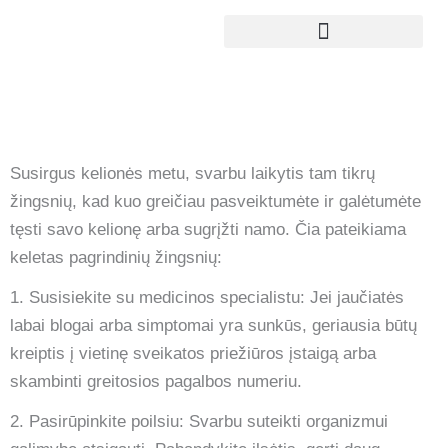
Pereiti
prie
turinio
Susirgus kelionės metu, svarbu laikytis tam tikrų
žingsnių, kad kuo greičiau pasveiktumėte ir galėtumėte
tęsti savo kelionę arba sugrįžti namo. Čia pateikiama
keletas pagrindinių žingsnių:
1. Susisiekite su medicinos specialistu: Jei jaučiatės
labai blogai arba simptomai yra sunkūs, geriausia būtų
kreiptis į vietinę sveikatos priežiūros įstaigą arba
skambinti greitosios pagalbos numeriu.
2. Pasirūpinkite poilsiu: Svarbu suteikti organizmui