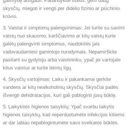
galimybę atsigauti. Pabandykite ilsėtis, gerti daug
skysčių, miegoti ir vengti per didelio fizinio ar psichinio
krūvio.
3. Vaistai ir simptomų palengvinimas: Jei turite su savimi
vaistų nuo skausmo, karščiavimo ar kitų vaistų kurie
galėtų palengvinti simptomus, naudokitės jais
vadovaudamiesi gamintojo nurodymais. Nepamirškite
pasitarti su gydytoju arba vaistininku, ypač jei vartojate
kitus vaistus ar turite lėtinių ligų.
4. Skysčių vartojimas: Laiku ir pakankamai gerkite
vandens ar kitų nealkoholinių skysčių. Skysčiai padės
išvengti dehidratacijos, kuri gali pabloginti jūsų būklę.
5. Laikykitės higienos taisyklių: Ypač svarbu laikytis
higienos taisyklių, kad neperduotumėte infekcijos kitiems
ar dar labiau nepablogintumėte savo sveikatos būklės.